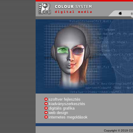
szoftver fejlesztés
kiadványszerkesztés
digitális grafika
web design
internetes megoldások
Copyright © 2019 CO